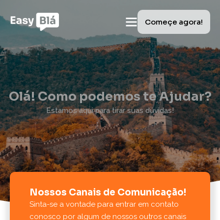
Começe agora!
Olá! Como podemos te Ajudar?
Estamos aqui para tirar suas dúvidas!
Nossos Canais de Comunicação!
Sinta-se a vontade para entrar em contato
conosco por algum de nossos outros canais