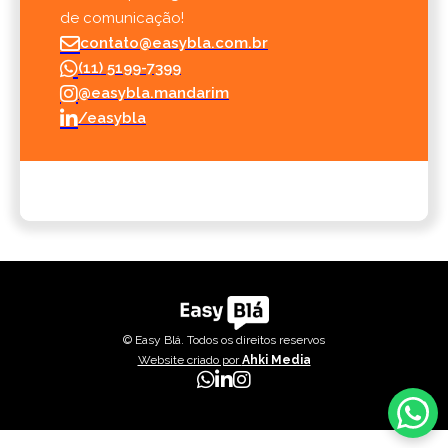
de comunicação!
contato@easybla.com.br
(11) 5199-7399
@easybla.mandarim
/easybla
© Easy Blá. Todos os direitos reservos
Website criado por
Ahki Media