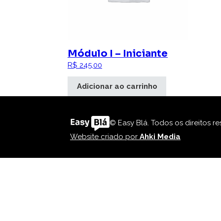
Módulo I – Iniciante
R$
245,00
Módulo I - Iniciante quantidade
Adicionar ao carrinho
© Easy Blá. Todos os direitos r
Website criado por
Ahki Media